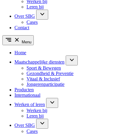
Werken bij
Leren bij
Over SBG
Cases
Contact
Menu
Home
Maatschappelijke diensten
Sport & Bewegen
Gezondheid & Preventie
Vitaal & Inclusief
Jongerenparticipatie
Producten
Internationaal
Werken of leren
Werken bij
Leren bij
Over SBG
Cases