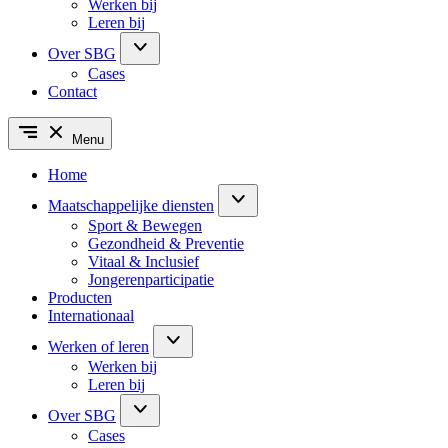
Werken bij
Leren bij
Over SBG
Cases
Contact
Menu
Home
Maatschappelijke diensten
Sport & Bewegen
Gezondheid & Preventie
Vitaal & Inclusief
Jongerenparticipatie
Producten
Internationaal
Werken of leren
Werken bij
Leren bij
Over SBG
Cases