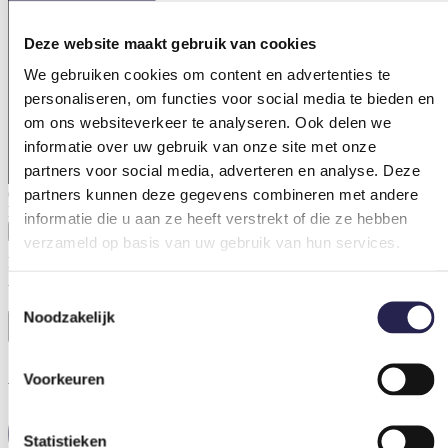
Deze website maakt gebruik van cookies
We gebruiken cookies om content en advertenties te
personaliseren, om functies voor social media te bieden en
om ons websiteverkeer te analyseren. Ook delen we
informatie over uw gebruik van onze site met onze
partners voor social media, adverteren en analyse. Deze
partners kunnen deze gegevens combineren met andere
0 van 500 max. aantal karakters
Bestand
informatie die u aan ze heeft verstrekt of die ze hebben
verzameld op basis van uw gebruik van hun services.
Max. bestandsgrootte: 64 MB.
Accepteer algemene voorwaarden
(Vereist)
Toestemmingsselectie
Ik ben akkoord met de algemene voorwaarden.
Noodzakelijk
Versturen
Algemene informatie
Voorkeuren
Statistieken