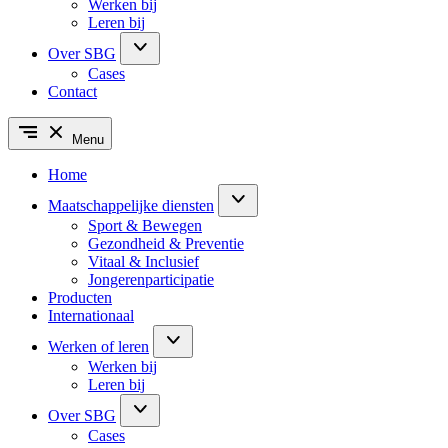
Werken bij
Leren bij
Over SBG
Cases
Contact
Menu
Home
Maatschappelijke diensten
Sport & Bewegen
Gezondheid & Preventie
Vitaal & Inclusief
Jongerenparticipatie
Producten
Internationaal
Werken of leren
Werken bij
Leren bij
Over SBG
Cases