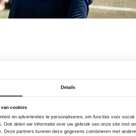
Details
die ertoe doet.
 van cookies
maken? Bij Sportief Besteed Groep draai je niet alleen mee, maar sta je m
ent en advertenties te personaliseren, om functies voor social
Word onderdeel van een team dat gelooft in groei, lef en samenwerking e
. Ook delen we informatie over uw gebruik van onze site met on
e. Deze partners kunnen deze gegevens combineren met andere i