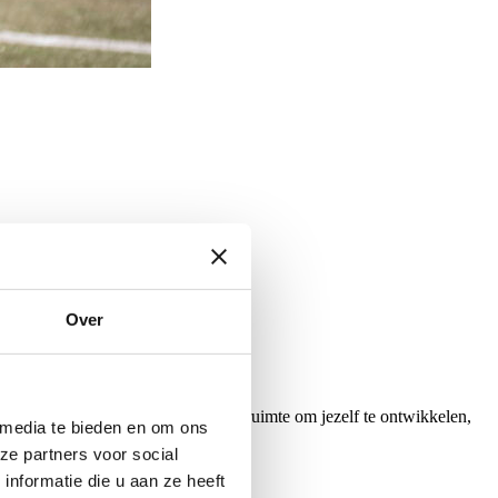
Over
idden in de organisatie. Je krijgt de ruimte om jezelf te ontwikkelen,
 media te bieden en om ons
n ontdek wat jij kunt betekenen.
ze partners voor social
nformatie die u aan ze heeft