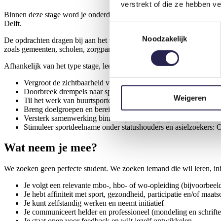
verstrekt of die ze hebben v
Binnen deze stage word je onderdeel van
Haaglanden Beweegt – Del
Delft.
Toestemmingsselectie
Noodzakelijk
De opdrachten dragen bij aan het versterken van sportparticipatie, s
zoals gemeenten, scholen, zorgpartners, welzijnsorganisaties en spor
Afhankelijk van het type stage, leerjaar en niveau zal er een opdrac
Vergroot de zichtbaarheid van HB Delft: Ontwikkel een strat
Doorbreek drempels naar sport en bewegen: Ontwikkel oplossi
Weigeren
Til het werk van buurtsportcoaches naar een hoger niveau: An
Breng doelgroepen en bereik in kaart: Onderzoek wie we al g
Versterk samenwerking binnen sportverenigingen: Analyseer de
Stimuleer sportdeelname onder statushouders en asielzoekers:
Wat neem je mee?
We zoeken geen perfecte student. We zoeken iemand die wil leren, ini
Je volgt een relevante mbo-, hbo- of wo-opleiding (bijvoorbeel
Je hebt affiniteit met sport, gezondheid, participatie en/of maa
Je kunt zelfstandig werken en neemt initiatief
Je communiceert helder en professioneel (mondeling en schrifte
Je staat open voor feedback en wilt jezelf ontwikkelen