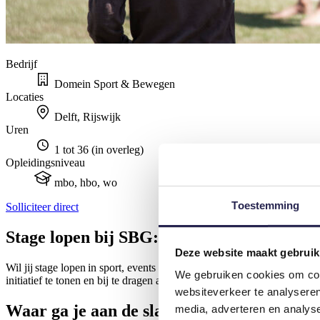
Bedrijf
Domein Sport & Bewegen
Locaties
Delft, Rijswijk
Uren
1 tot 36 (in overleg)
Opleidings­niveau
mbo, hbo, wo
Toestemming
Solliciteer direct
Stage lopen bij SBG: bouw mee aan impact 
Deze website maakt gebruik
Wil jij stage lopen in sport, events of marketing en écht het verschil 
We gebruiken cookies om cont
initiatief te tonen en bij te dragen aan projecten die impact maken. 
websiteverkeer te analyseren
Waar ga je aan de slag?
media, adverteren en analys