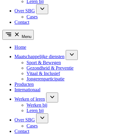
Leren bij
Over SBG
Cases
Contact
Menu
Home
Maatschappelijke diensten
Sport & Bewegen
Gezondheid & Preventie
Vitaal & Inclusief
Jongerenparticipatie
Producten
Internationaal
Werken of leren
Werken bij
Leren bij
Over SBG
Cases
Contact