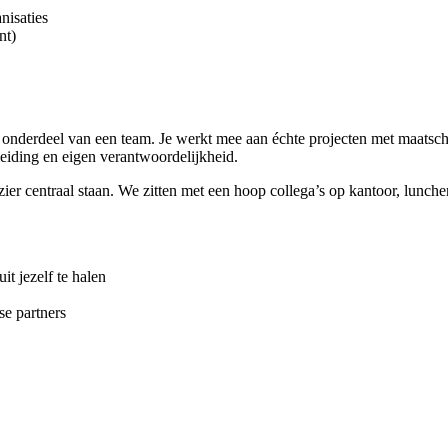
nisaties
nt)
onderdeel van een team. Je werkt mee aan échte projecten met maatschap
leiding en eigen verantwoordelijkheid.
ier centraal staan. We zitten met een hoop collega’s op kantoor, lunch
it jezelf te halen
rse partners