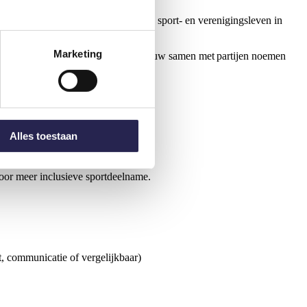
nkelijk en maatschappelijk betrokken sport- en verenigingsleven in
Marketing
or. Binnen deze opdracht werken we nauw samen met partijen noemen
ne aanwezigheid te versterken.
te laten deelnemen.
Alles toestaan
in de wijk.
veren.
er kan.
voor meer inclusieve sportdeelname.
nt, communicatie of vergelijkbaar)