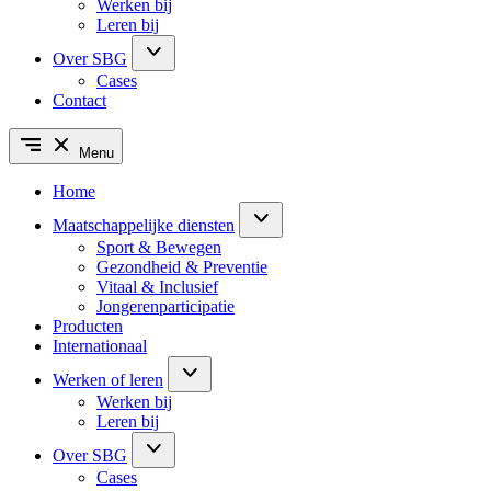
Werken bij
Leren bij
Over SBG
Cases
Contact
Menu
Home
Maatschappelijke diensten
Sport & Bewegen
Gezondheid & Preventie
Vitaal & Inclusief
Jongerenparticipatie
Producten
Internationaal
Werken of leren
Werken bij
Leren bij
Over SBG
Cases