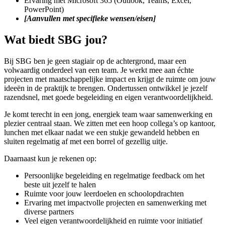
Ervaring met Microsoft 365 (Outlook, Teams, Excel,
PowerPoint)
[Aanvullen met specifieke wensen/eisen]
Wat biedt SBG jou?
Bij SBG ben je geen stagiair op de achtergrond, maar een
volwaardig onderdeel van een team. Je werkt mee aan échte
projecten met maatschappelijke impact en krijgt de ruimte om jouw
ideeën in de praktijk te brengen. Ondertussen ontwikkel je jezelf
razendsnel, met goede begeleiding en eigen verantwoordelijkheid.
Je komt terecht in een jong, energiek team waar samenwerking en
plezier centraal staan. We zitten met een hoop collega’s op kantoor,
lunchen met elkaar nadat we een stukje gewandeld hebben en
sluiten regelmatig af met een borrel of gezellig uitje.
Daarnaast kun je rekenen op:
Persoonlijke begeleiding en regelmatige feedback om het
beste uit jezelf te halen
Ruimte voor jouw leerdoelen en schoolopdrachten
Ervaring met impactvolle projecten en samenwerking met
diverse partners
Veel eigen verantwoordelijkheid en ruimte voor initiatief