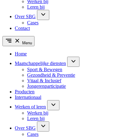
Werken bij
Leren bij
Over SBG
Cases
Contact
Menu
Home
Maatschappelijke diensten
Sport & Bewegen
Gezondheid & Preventie
Vitaal & Inclusief
Jongerenparticipatie
Producten
Internationaal
Werken of leren
Werken bij
Leren bij
Over SBG
Cases