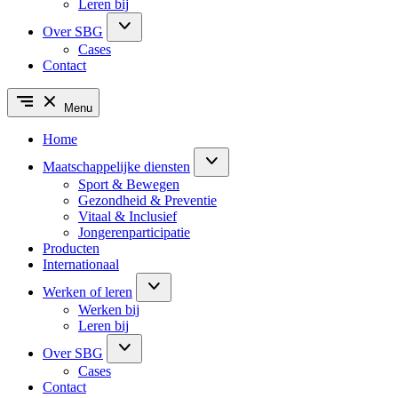
Leren bij
Over SBG
Cases
Contact
Menu
Home
Maatschappelijke diensten
Sport & Bewegen
Gezondheid & Preventie
Vitaal & Inclusief
Jongerenparticipatie
Producten
Internationaal
Werken of leren
Werken bij
Leren bij
Over SBG
Cases
Contact