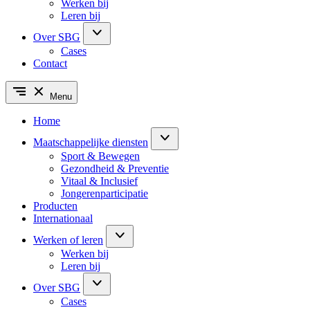
Werken bij
Leren bij
Over SBG
Cases
Contact
Menu
Home
Maatschappelijke diensten
Sport & Bewegen
Gezondheid & Preventie
Vitaal & Inclusief
Jongerenparticipatie
Producten
Internationaal
Werken of leren
Werken bij
Leren bij
Over SBG
Cases