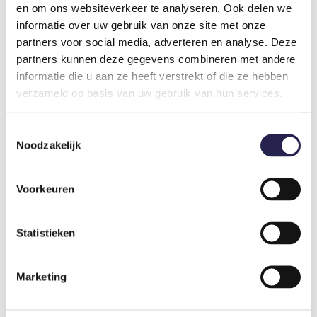
Home
en om ons websiteverkeer te analyseren. Ook delen we
Maatschappelijke diensten
informatie over uw gebruik van onze site met onze
Producten
Internationaal
partners voor social media, adverteren en analyse. Deze
Cases
partners kunnen deze gegevens combineren met andere
Over SBG
informatie die u aan ze heeft verstrekt of die ze hebben
Leren bij
Werken bij
verzameld op basis van uw gebruik van hun services.
Contact
Menu
Toestemmingsselectie
Noodzakelijk
Home
Maatschappelijke diensten
Producten
Voorkeuren
Internationaal
Cases
Over SBG
Statistieken
Leren bij
Werken bij
Contact
Marketing
Extra