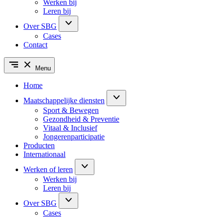
Werken bij
Leren bij
Over SBG
Cases
Contact
Menu
Home
Maatschappelijke diensten
Sport & Bewegen
Gezondheid & Preventie
Vitaal & Inclusief
Jongerenparticipatie
Producten
Internationaal
Werken of leren
Werken bij
Leren bij
Over SBG
Cases