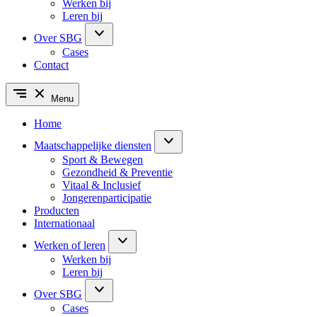
Werken bij
Leren bij
Over SBG
Cases
Contact
Menu
Home
Maatschappelijke diensten
Sport & Bewegen
Gezondheid & Preventie
Vitaal & Inclusief
Jongerenparticipatie
Producten
Internationaal
Werken of leren
Werken bij
Leren bij
Over SBG
Cases